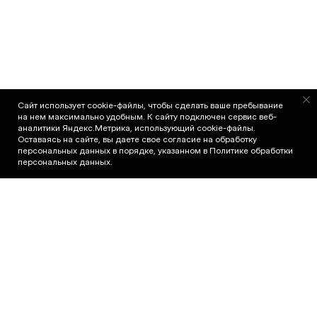
Сайт использует cookie-файлы, чтобы сделать ваше пребывание
на нем максимально удобным. К cайту подключен сервис веб-
аналитики Яндекс.Метрика, использующий cookie-файлы.
Оставаясь на сайте, вы даете свое согласие на обработку
персональных данных в порядке, указанном в
Политике обработки
в сети
персональных данных
.
←
Все новости