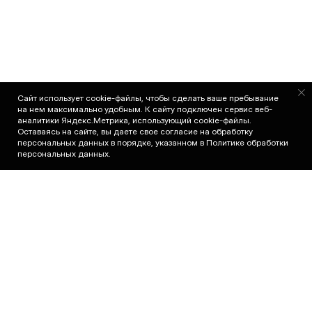
Сайт использует cookie-файлы, чтобы сделать ваше пребывание
на нем максимально удобным. К cайту подключен сервис веб-
аналитики Яндекс.Метрика, использующий cookie-файлы.
Оставаясь на сайте, вы даете свое согласие на обработку
персональных данных в порядке, указанном в
Политике обработки
в сети
персональных данных
.
←
Все новости