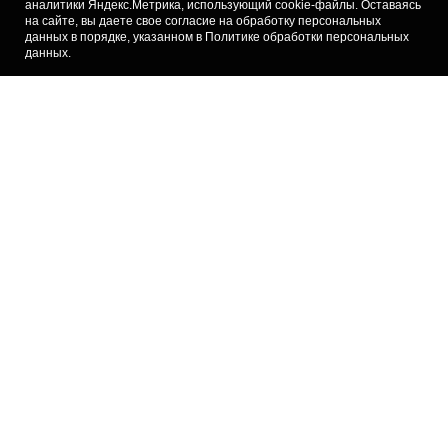
аналитики Яндекс.Метрика, использующий cookie-файлы. Оставаясь
на сайте, вы даете свое согласие на обработку персональных
данных в порядке, указанном в
Политике обработки персональных
в сети
данных
.
←
Все новости
+7 909 909–20–22
Разместить рекламу
Москва, ул. Красина, 21