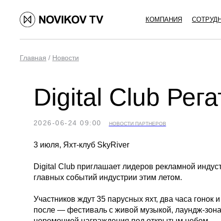
КОМПАНИЯ
СОТРУД
Главная
/
Новости
Digital Club Рега
2026-06-24 09:00
НОВОСТИ ПАРТНЕРОВ
3 июля, Яхт-клуб SkyRiver
Digital Club приглашает лидеров рекламной индус
главных событий индустрии этим летом.
Участников ждут 35 парусных яхт, два часа гонок и
после — фестиваль с живой музыкой, лаундж-зон
церемонией награждения под открытым небом.