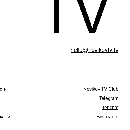
hello@novikovtv.tv
сти
Novikov TV Club
Telegram
е
Tenchat
ov TV
Вконтакте
й