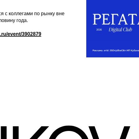
ся с коллегами по рынку вне
ловину года.
d.ru/event/3902879