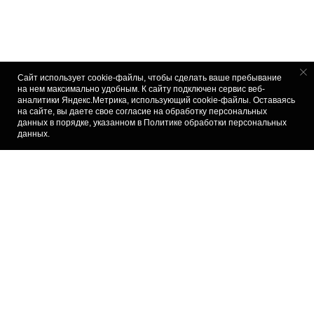
Сайт использует cookie-файлы, чтобы сделать ваше пребывание
на нем максимально удобным. К cайту подключен сервис веб-
аналитики Яндекс.Метрика, использующий cookie-файлы. Оставаясь
на сайте, вы даете свое согласие на обработку персональных
данных в порядке, указанном в
Политике обработки персональных
в сети
данных
.
←
Все новости